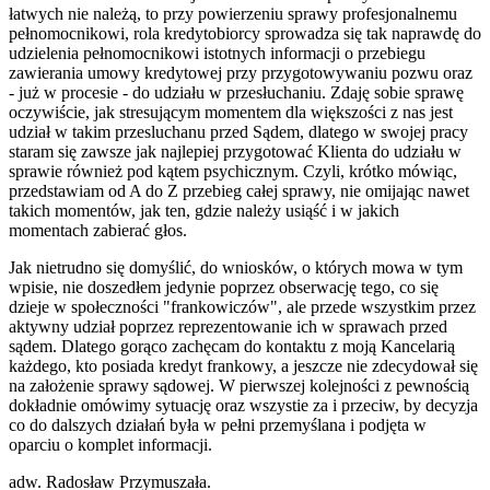
łatwych nie należą, to przy powierzeniu sprawy profesjonalnemu
pełnomocnikowi, rola kredytobiorcy sprowadza się tak naprawdę do
udzielenia pełnomocnikowi istotnych informacji o przebiegu
zawierania umowy kredytowej przy przygotowywaniu pozwu oraz
- już w procesie - do udziału w przesłuchaniu. Zdaję sobie sprawę
oczywiście, jak stresującym momentem dla większości z nas jest
udział w takim przesluchanu przed Sądem, dlatego w swojej pracy
staram się zawsze jak najlepiej przygotować Klienta do udziału w
sprawie również pod kątem psychicznym. Czyli, krótko mówiąc,
przedstawiam od A do Z przebieg całej sprawy, nie omijając nawet
takich momentów, jak ten, gdzie należy usiąść i w jakich
momentach zabierać głos.
Jak nietrudno się domyślić, do wniosków, o których mowa w tym
wpisie, nie doszedłem jedynie poprzez obserwację tego, co się
dzieje w społeczności "frankowiczów", ale przede wszystkim przez
aktywny udział poprzez reprezentowanie ich w sprawach przed
sądem. Dlatego gorąco zachęcam do kontaktu z moją Kancelarią
każdego, kto posiada kredyt frankowy, a jeszcze nie zdecydował się
na założenie sprawy sądowej. W pierwszej kolejności z pewnością
dokładnie omówimy sytuację oraz wszystie za i przeciw, by decyzja
co do dalszych działań była w pełni przemyślana i podjęta w
oparciu o komplet informacji.
adw. Radosław Przymuszała.