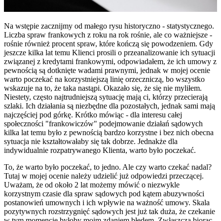
Na wstępie zacznijmy od małego rysu historyczno - statystycznego.
Liczba spraw frankowych z roku na rok rośnie, ale co ważniejsze -
rośnie również procent spraw, które kończą się powodzeniem. Gdy
jeszcze kilka lat temu Klienci prosili o przeanalizowanie ich sytuacji
związanej z kredytami frankowymi, odpowiadałem, że ich umowy z
pewnością są dotknięte wadami prawnymi, jednak w mojej ocenie
warto poczekać na korzystniejszą linię orzeczniczą, bo wszystko
wskazuje na to, że taka nastąpi. Okazało się, że się nie myliłem.
Niestety, często najtrudniejszą sytuację mają ci, którzy przecierają
szlaki. Ich działania są niezbędne dla pozostałych, jednak sami mają
najczęściej pod górkę. Krótko mówiąc - dla interesu całej
społeczności "frankowiczów" podejmowanie działań sądowych
kilka lat temu było z pewnością bardzo korzystne i bez nich obecna
sytuacja nie kształtowałaby się tak dobrze. Jednakże dla
indywidualnie rozpatrywanego Klienta, warto było poczekać.
To, że warto było poczekać, to jedno. Ale czy warto czekać nadal?
Tutaj w mojej ocenie należy udzielić już odpowiedzi przeczącej.
Uważam, że od około 2 lat możemy mówić o niezwykle
korzystnym czasie dla spraw sądowych pod kątem abuzywności
postanowień umownych i ich wpływie na ważność umowy. Skala
pozytywnych rozstrzygnięć sądowych jest już tak duża, że czekanie
w tym momencie byłoby moim zdaniem błędem. Zwłaszcza biorąc