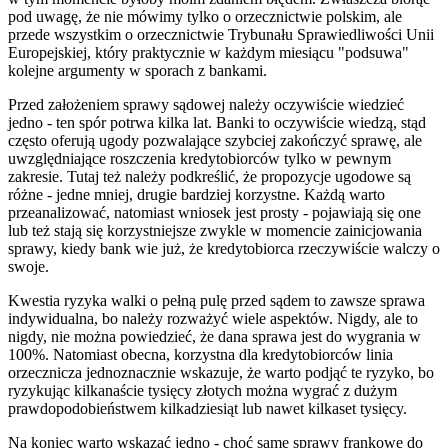
pod uwagę, że nie mówimy tylko o orzecznictwie polskim, ale
przede wszystkim o orzecznictwie Trybunału Sprawiedliwości Unii
Europejskiej, który praktycznie w każdym miesiącu "podsuwa"
kolejne argumenty w sporach z bankami.
Przed założeniem sprawy sądowej należy oczywiście wiedzieć
jedno - ten spór potrwa kilka lat. Banki to oczywiście wiedzą, stąd
często oferują ugody pozwalające szybciej zakończyć sprawę, ale
uwzględniające roszczenia kredytobiorców tylko w pewnym
zakresie. Tutaj też należy podkreślić, że propozycje ugodowe są
różne - jedne mniej, drugie bardziej korzystne. Każdą warto
przeanalizować, natomiast wniosek jest prosty - pojawiają się one
lub też stają się korzystniejsze zwykle w momencie zainicjowania
sprawy, kiedy bank wie już, że kredytobiorca rzeczywiście walczy o
swoje.
Kwestia ryzyka walki o pełną pulę przed sądem to zawsze sprawa
indywidualna, bo należy rozważyć wiele aspektów. Nigdy, ale to
nigdy, nie można powiedzieć, że dana sprawa jest do wygrania w
100%. Natomiast obecna, korzystna dla kredytobiorców linia
orzecznicza jednoznacznie wskazuje, że warto podjąć te ryzyko, bo
ryzykując kilkanaście tysięcy złotych można wygrać z dużym
prawdopodobieństwem kilkadziesiąt lub nawet kilkaset tysięcy.
Na koniec warto wskazać jedno - choć same sprawy frankowe do