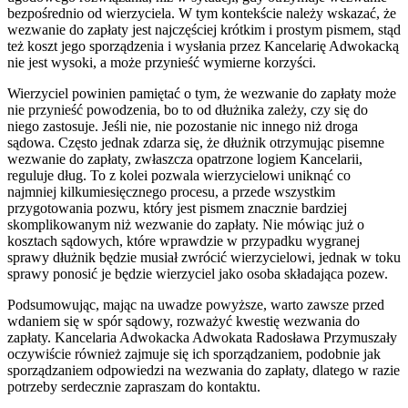
bezpośrednio od wierzyciela. W tym kontekście należy wskazać, że
wezwanie do zapłaty jest najczęściej krótkim i prostym pismem, stąd
też koszt jego sporządzenia i wysłania przez Kancelarię Adwokacką
nie jest wysoki, a może przynieść wymierne korzyści.
Wierzyciel powinien pamiętać o tym, że wezwanie do zapłaty może
nie przynieść powodzenia, bo to od dłużnika zależy, czy się do
niego zastosuje. Jeśli nie, nie pozostanie nic innego niż droga
sądowa. Często jednak zdarza się, że dłużnik otrzymując pisemne
wezwanie do zapłaty, zwłaszcza opatrzone logiem Kancelarii,
reguluje dług. To z kolei pozwala wierzycielowi uniknąć co
najmniej kilkumiesięcznego procesu, a przede wszystkim
przygotowania pozwu, który jest pismem znacznie bardziej
skomplikowanym niż wezwanie do zapłaty. Nie mówiąc już o
kosztach sądowych, które wprawdzie w przypadku wygranej
sprawy dłużnik będzie musiał zwrócić wierzycielowi, jednak w toku
sprawy ponosić je będzie wierzyciel jako osoba składająca pozew.
Podsumowując, mając na uwadze powyższe, warto zawsze przed
wdaniem się w spór sądowy, rozważyć kwestię wezwania do
zapłaty. Kancelaria Adwokacka Adwokata Radosława Przymuszały
oczywiście również zajmuje się ich sporządzaniem, podobnie jak
sporządzaniem odpowiedzi na wezwania do zapłaty, dlatego w razie
potrzeby serdecznie zapraszam do kontaktu.