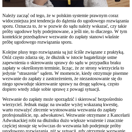
Należy zacząć od tego, że w polskim systemie prawnym coraz
widoczniejsza jest tendencja do dążenia do ugodowego rozwiązania
sporu. Oznacza to, że w pozwie do sądu należy wskazać, czy takie
próby ugodowe były podejmowane, a jeśli nie, to dlaczego. W tym
kontekście przedsądowe wezwanie do zapłaty stanowi właśnie
próbę ugodowego rozwiązania sporu.
Kolejne plusy tego rozwiązania są już ściśle związane z praktyką.
Otóż często zdarza się, że dłużnik w istocie bagatelizuje ustne
zapewnienia o skierowaniu sprawy do sądu w przypadku braku
zapłaty w określonym terminie, licząc, że ze strony wierzyciela to
jedynie "straszenie" sądem. W momencie, kiedy otrzymuje pisemne
wezwanie do zapłaty z zastrzeżeniem, że niezastosowanie się do
niego spowoduje skierowanie sprawy na drogę sądową, często
dopiero wtedy zdaje sobie sprawę z powagi sytuacji.
Wezwanie do zapłaty może sporządzić i skierować bezpośrednio
wierzyciel. Jednak mając na uwadze wyżej wskazaną kwestię,
warto rozważyć zlecenie wystosowania wezwania do zapłaty
profesjonaliście, np. adwokatowi. Wezwanie otrzymane z Kancelarii
Adwokackiej robi na dłużniku dużo większe wrażenie i znacznie
częściej stosuje się wówczas do wezwania lub podejmuje próby
ugodowego rozwiązania, niż w sytuacji, gdy otrzymuje wezwanie